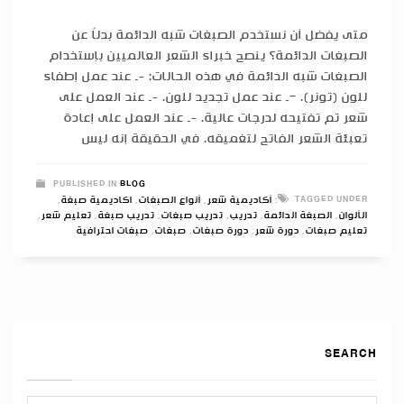
متى يفضل أن نستخدم الصبغات شبه الدائمة بدلاً عن
الصبغات الدائمة؟ ينصح خبراء الشعر العالميين بإستخدام
الصبغات شبه الدائمة في هذه الحالات: -ـ عند عمل إطفاء
للون (تونر). –ـ عند عمل تجديد للون. -ـ عند العمل على
شعر تم تفتيحه لدرجات عالية. -ـ عند العمل على إعادة
تعبئة الشعر الفاتح لتغميقه. في الحقيقة إنه ليس
PUBLISHED IN
BLOG
TAGGED UNDER:
أكاديمية شعر
,
أنواع الصبغات
,
اكاديمية صبغة
,
الألوان
,
الصبغة الدائمة
,
تدريب
,
تدريب صبغات
,
تدريب صبغة
,
تعليم شعر
,
تعليم صبغات
,
دورة شعر
,
دورة صبغات
,
صبغات
,
صبغات احترافية
SEARCH