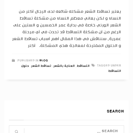
يعتبر تساقط الشعر مشكله شائعه لدى الرجال أكثر من
النساء و لكن يعاني معظم النساء من مشكلة تساقط
الشعر الورثي خاصة في بداية عمر الخمسين و الستين على
الرغم من أن مشكلة التساقط قد تحدث في أي مرحلة
عمرية، سنناقش في هذا المقال أهم أسباب تساقط الشعر
و الحلول المقترحة لمعالجة هذي المشكلة. أكثر
PUBLISHED IN
BLOG
TAGGED UNDER:
التساقط
,
العناية بالشعر
,
تساقط الشعر
,
حلول
التساقط
SEARCH