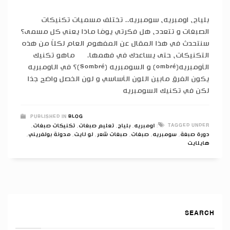
بلياج، اومبريه، سومبريه.. تختلف مسميات تكنيكات
الصبغات و تتعدد، هل فكرتي يومًا ماذا يعني كل مسمى؟
سنتحدث في هذا المقال عن المفهوم العام لكلاً من هذه
التكنيكات، حتى يساعدك في فهمها. ماهو تكنيك
الأومبريه(ombré) و السومبريه (Sombré)؟ في الاومبريه
يكون الفرق مابين اللون الأساسي و لون الخصل واضح جدًا
لكن في تكنيك السومبريه
PUBLISHED IN
BLOG
TAGGED UNDER:
اومبريه
,
بلياج
,
تعليم صبغات
,
تكنيكات صبغات
,
دورة صبغة
,
سومبريه
,
صبغات
,
صبغات شعر
,
لو لايت
,
مدونة بولفريني
,
هايلايت
SEARCH