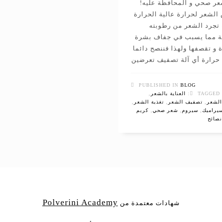
ر صحي و المحافظة عليه!
الشعر لحرارة عالية الحرارة
ة تجرد الشعر من رطوبته
ة مما يسبب في جفاف بشرة
 و تقصفها ولهذا فننصح دائما
 حرارة أي آلة تصفيف تعرضين
PUBLISHED IN
BLOG
TAGGED 
العناية بالشعر
,
لشعر
,
تصفيف الشعر
,
تغذية الشعر
,
يراميك
,
سيروم
,
شعر صحي
,
كريم
نصائح
Polverini Academy
شهادات معتمدة من