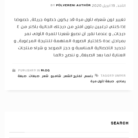
الأحد, 19 أبريل 2020
POLVERENI AUTHOR
BY
تغيير لون شعرك لأول مرة قد يكون خطوة جريئة، خصوصًا
إذا كنتي ترغبين بلون أفتح من درجتك الحالية بأكثر من ٤
درجات، و عندما نقرر أن نصبغ شعرنا للمرة الأولى نمر
بمراحل عدة كإختيار الصورة الملهمة للنتيجة المرغوبة، و
تحديد الأخصائية المناسبة و حجز الموعد و شراء منتجات
العناية لما بعد الصبغة، و ننصح دائما
PUBLISHED IN
BLOG
TAGGED UNDER:
بلسم
,
تفتيح الشعر
,
شامبو
,
شعر
,
صبغات
,
صبغة
رمادي
,
صبغة لأول مرة
SEARCH