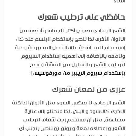
الماء.
حافظي على ترطيب شعرك
الشعر الرمادي معرض أكثر للجفاف و أضعف من
الألوان الأخرى لذا ننصح بإستخدام البلسم عند كل
إستحمام للمحافظة على الخصل المصبوغة رطبة
ولامعة بالإضافة إلى أهمية إستخدام السيروم
لترطيب الشعر و التقليل من النفشة (
ننصح
بإستخدام سيروم الريبير من مورفوسيس
)
عززي من لمعان شعرك
الشعر الرمادي لا يعكس الضوء مثل الألوان الداكنة
الأخرى كالأسود و البني، لذا فنحتاج إلى عناية
مضاعفة، مثل أن نستخدم زيت شفاف لترطيب
الشعر و إعطاءه لمعة و رونق (و ننصح بتجنب أي