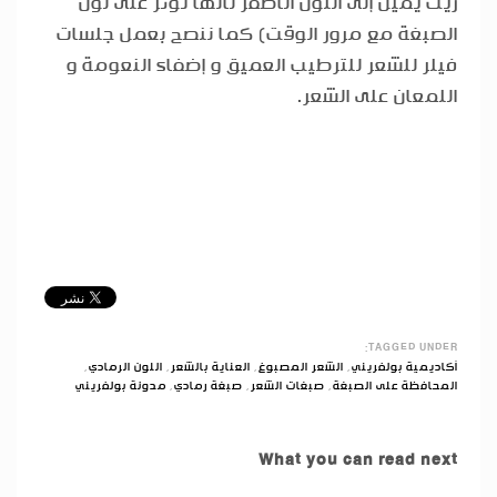
زيت يميل إلى اللون الأصفر لأنها تؤثر على لون
الصبغة مع مرور الوقت) كما ننصح بعمل جلسات
فيلر للشعر للترطيب العميق و إضفاء النعومة و
اللمعان على الشعر.
TAGGED UNDER:
أكاديمية بولفريني
,
الشعر المصبوغ
,
العناية بالشعر
,
اللون الرمادي
,
المحافظة على الصبغة
,
صبغات الشعر
,
صبغة رمادي
,
مدونة بولفريني
What you can read next