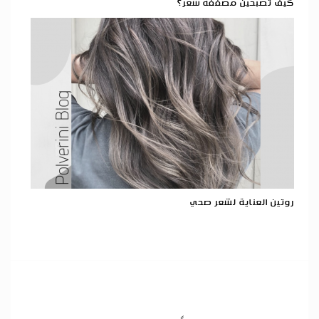
كيف تصبحين مصففة شعر؟
روتين العناية لشعر صحي